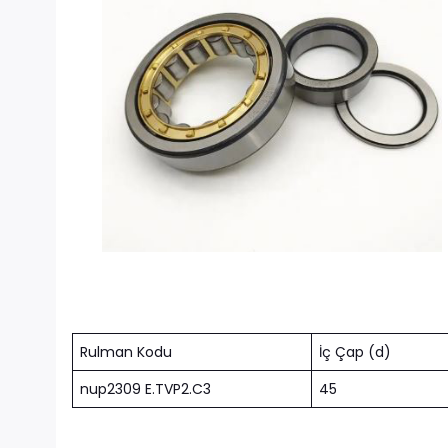
Rulman Kodu
İç Çap (d)
nup2309 E.TVP2.C3
45