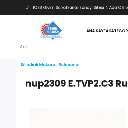
IOSB Giyim Sanatkarlar Sanayi Sitesi 4 Ada C Bl
ANA SAYFA
KATEGOR
Silindirik Makaralı Rulmanlar
nup2309 E.TVP2.C3 R