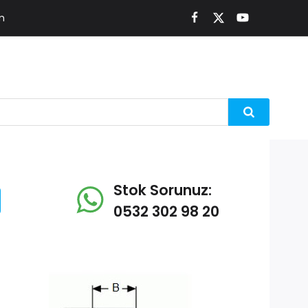
m
Stok Sorunuz:
0532 302 98 20