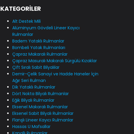
KATEGORİLER
Alt Destek Mili
Alüminyum Gövdeli Lineer Kayıcı
Rulmanlar
Badem Yataklı Rulmanlar
Bombeli Yatak Rulmanları
Çapraz Makaralı Rulmanlar
Çapraz Masuralı Makaralı Sürgülü Kızaklar
Çift Sıralı Sabit Bilyalılar
Demir-Çelik Sanayi ve Hadde Haneler İçin
Ağır Seri Rulman
Dik Yataklı Rulmanlar
Dört Nokta Bilyalı Rulmanlar
Eğik Bilyalı Rulmanlar
Eksenel Makaralı Rulmanlar
Eksenel Sabit Bilyalı Rulmanlar
Flanşlı Lineer Kayıcı Rulmanlar
Hassas U Mafsallar
Kanallı Rulmanlar