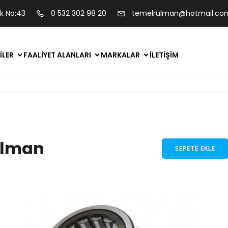
ok No:43
0 532 302 98 20
temelrulman@hotmail.co
ILER
FAALIYET ALANLARI
MARKALAR
İLETIŞIM
ulman
SEPETE EKLE