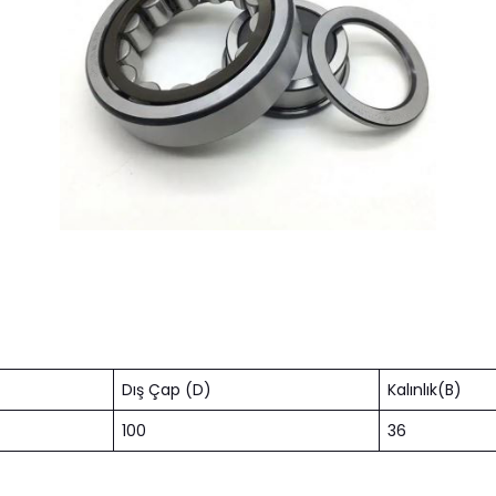
Dış Çap (D)
Kalınlık(B)
100
36