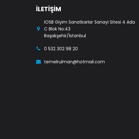
İLETİŞİM
IOSB Giyim Sanatkarlar Sanayi Sitesi 4 Ada
C Blok No:43
Başakşehir/İstanbul
0 532 302 98 20
temelrulman@hotmail.com