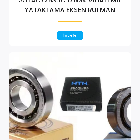
35TAC72BSUC10 NSK VİDALI MİL
YATAKLAMA EKSEN RULMAN
İncele