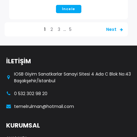
İncele
1
2
3
…
5
Next
İLETİŞİM
IOSB Giyim Sanatkarlar Sanayi Sitesi 4 Ada C Blok No:43
Başakşehir/İstanbul
0 532 302 98 20
temelrulman@hotmail.com
KURUMSAL