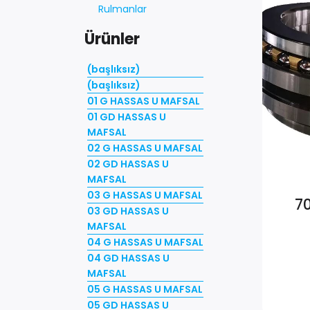
Rulmanlar
Ürünler
(başlıksız)
(başlıksız)
01 G HASSAS U MAFSAL
01 GD HASSAS U
MAFSAL
02 G HASSAS U MAFSAL
02 GD HASSAS U
MAFSAL
03 G HASSAS U MAFSAL
7
03 GD HASSAS U
MAFSAL
04 G HASSAS U MAFSAL
04 GD HASSAS U
MAFSAL
05 G HASSAS U MAFSAL
05 GD HASSAS U