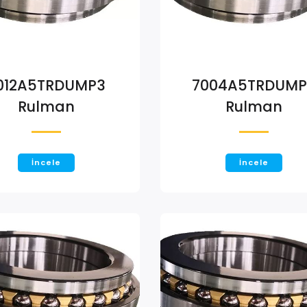
012A5TRDUMP3
7004A5TRDUMP
Rulman
Rulman
İncele
İncele