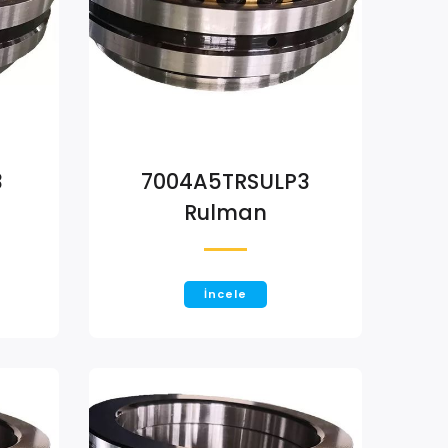
3
7004A5TRSULP3
Rulman
İncele