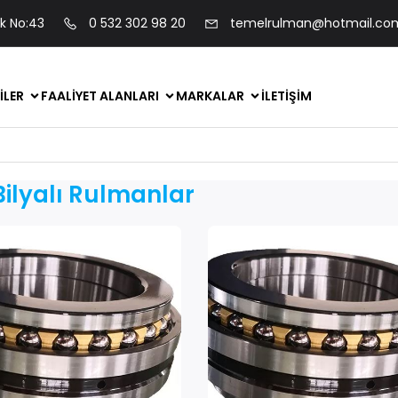
ok No:43
0 532 302 98 20
temelrulman@hotmail.co
ILER
FAALIYET ALANLARI
MARKALAR
İLETIŞIM
Bilyalı Rulmanlar