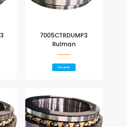
3
7005CTRDUMP3
Rulman
İncele