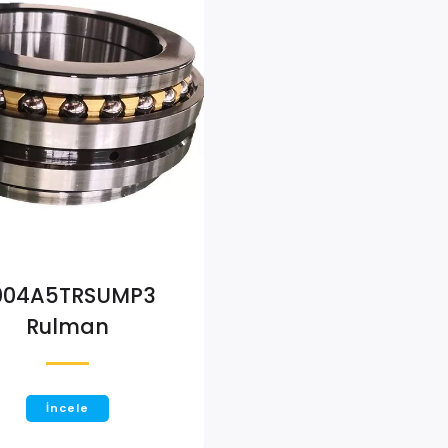
004A5TRSUMP3
Rulman
İncele