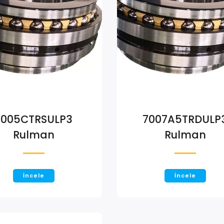
7005CTRSULP3
7007A5TRDULP
Rulman
Rulman
İncele
İncele