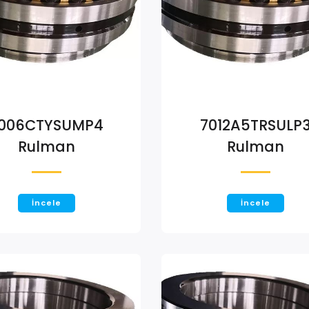
006CTYSUMP4
7012A5TRSULP
Rulman
Rulman
İncele
İncele