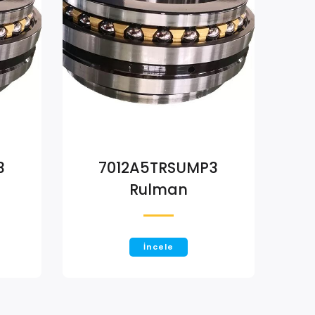
3
7012A5TRSUMP3
Rulman
İncele