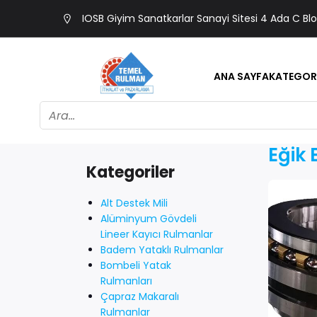
IOSB Giyim Sanatkarlar Sanayi Sitesi 4 Ada C Bl
ANA SAYFA
KATEGOR
Eğik 
Kategoriler
Alt Destek Mili
Alüminyum Gövdeli
Lineer Kayıcı Rulmanlar
Badem Yataklı Rulmanlar
Bombeli Yatak
Rulmanları
Çapraz Makaralı
Rulmanlar