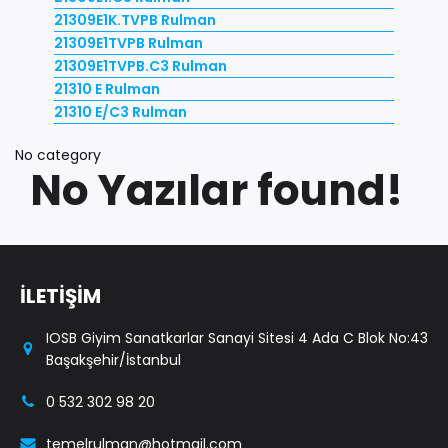
21309E1K.TVPB Rulman
21309E1TVPB Rulman
21309E1TVPB.C3 Rulman
21310 E Rulman
21310 E/C3 Rulman
No category
No Yazılar found!
İLETİŞİM
IOSB Giyim Sanatkarlar Sanayi Sitesi 4 Ada C Blok No:43
Başakşehir/İstanbul
0 532 302 98 20
temelrulman@hotmail.com