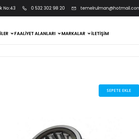
ok No:43
0 532 302 98 20
temelrulman@hotmail.co
ILER
FAALIYET ALANLARI
MARKALAR
İLETIŞIM
SEPETE EKLE