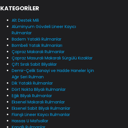
KATEGORİLER
Alt Destek Mili
Alüminyum Gövdeli Lineer Kayıcı
Rulmanlar
Badem Yataklı Rulmanlar
Bombeli Yatak Rulmanları
Çapraz Makaralı Rulmanlar
Çapraz Masuralı Makaralı Sürgülü Kızaklar
Çift Sıralı Sabit Bilyalılar
Demir-Çelik Sanayi ve Hadde Haneler İçin
Ağır Seri Rulman
Dik Yataklı Rulmanlar
Dört Nokta Bilyalı Rulmanlar
Eğik Bilyalı Rulmanlar
Eksenel Makaralı Rulmanlar
Eksenel Sabit Bilyalı Rulmanlar
Flanşlı Lineer Kayıcı Rulmanlar
Hassas U Mafsallar
Kanallı Rulmanlar