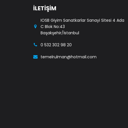
İLETİŞİM
IOSB Giyim Sanatkarlar Sanayi Sitesi 4 Ada
C Blok No:43
Başakşehir/İstanbul
0 532 302 98 20
temelrulman@hotmail.com