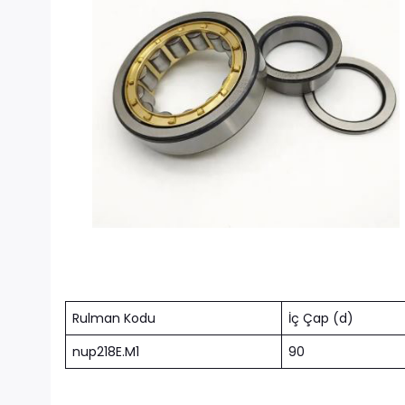
Rulman Kodu
İç Çap (d)
nup218E.M1
90