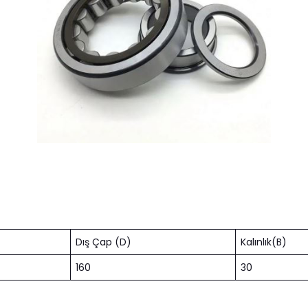
Dış Çap (D)
Kalınlık(B)
160
30