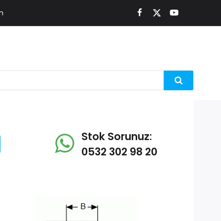
m
Stok Sorunuz:
0532 302 98 20