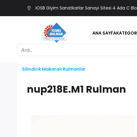
IOSB Giyim Sanatkarlar Sanayi Sitesi 4 Ada C Bl
ANA SAYFA
KATEGOR
Silindirik Makaralı Rulmanlar
nup218E.M1 Rulman