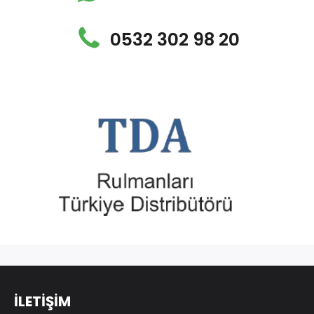
0532 302 98 20
İLETİŞİM