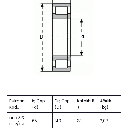
Rulman
İç Çap
Dış Çap
Kalınlık(B
Ağırlık
Kodu
(d)
(D)
)
(kg)
nup 313
65
140
33
2,07
ECP/C4