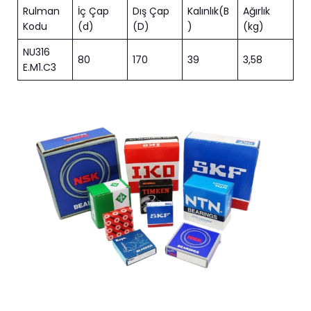
Rulman
İç Çap
Dış Çap
Kalınlık(B
Ağırlık
Kodu
(d)
(D)
)
(kg)
NU316
80
170
39
3,58
E.M1.C3