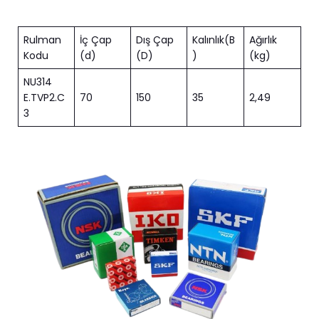
Rulman
İç Çap
Dış Çap
Kalınlık(B
Ağırlık
Kodu
(d)
(D)
)
(kg)
NU314
E.TVP2.C
70
150
35
2,49
3