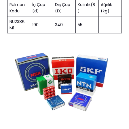
Rulman
İç Çap
Dış Çap
Kalınlık(B
Ağırlık
Kodu
(d)
(D)
)
(kg)
NU238E.
190
340
55
M1