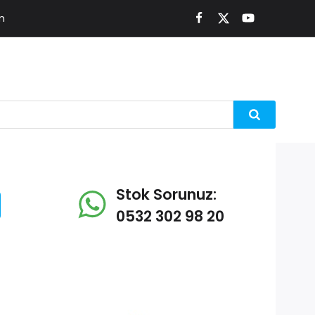
m
Stok Sorunuz:
0532 302 98 20