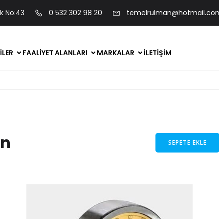
ok No:43
0 532 302 98 20
temelrulman@hotmail.co
ILER
FAALIYET ALANLARI
MARKALAR
İLETIŞIM
an
SEPETE EKLE