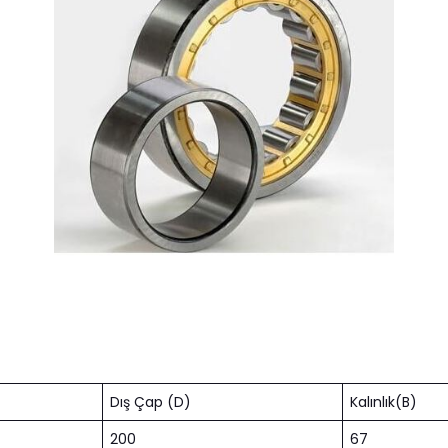
Dış Çap (D)
Kalınlık(B)
200
67