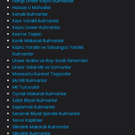
Flanşlı Lineer Kayıcı Rulmanlar
Hassas U Mafsallar
Kanallı Rulmanlar
Kare Yataklı Rulmanlar
Kayıcı Lineer Rulmanlar
Kesme Taşları
Konik Makaralı Rulmanlar
Köprü Yataklı ve Salyangoz Yataklı
Rulmanlar
Lineer Araba ve Ray-Kızak Sistemleri
Lineer Vidalı Mil ve Somunlar
Masaüstü Küresel Taşıyıcılar
McGill Rulmanlar
Mil Tutucular
Oynak Makaralı Rulmanlar
Sabit Bilyalı Rulmanlar
Saplamalı Rulmanlar
Seramik Bilyalı Spindle Rulmanlar
Servo Kaplinler
Silindirik Makaralı Rulmanlar
Silindirik Rulmanlar