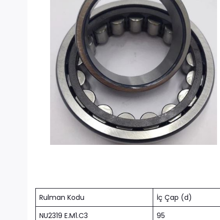
Rulman Kodu
İç Çap (d)
NU2319 E.M1.C3
95