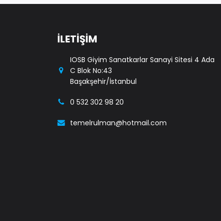
İLETİŞİM
IOSB Giyim Sanatkarlar Sanayi Sitesi 4 Ada
C Blok No:43
Başakşehir/İstanbul
0 532 302 98 20
temelrulman@hotmail.com