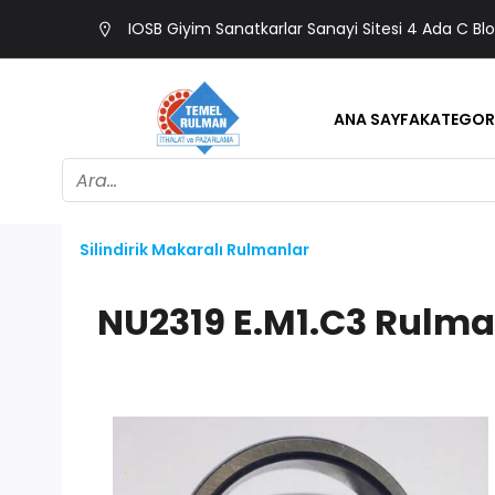
IOSB Giyim Sanatkarlar Sanayi Sitesi 4 Ada C Bl
ANA SAYFA
KATEGOR
Silindirik Makaralı Rulmanlar
NU2319 E.M1.C3 Rulm