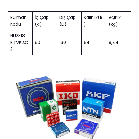
Rulman
İç Çap
Dış Çap
Kalınlık(B
Ağırlık
Kodu
(d)
(D)
)
(kg)
NU2318
E.TVP2.C
90
190
64
8,44
3