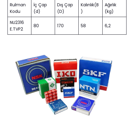
Rulman
İç Çap
Dış Çap
Kalınlık(B
Ağırlık
Kodu
(d)
(D)
)
(kg)
NU2316
80
170
58
6,2
E.TVP2