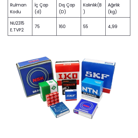
Rulman
İç Çap
Dış Çap
Kalınlık(B
Ağırlık
Kodu
(d)
(D)
)
(kg)
NU2315
75
160
55
4,99
E.TVP2