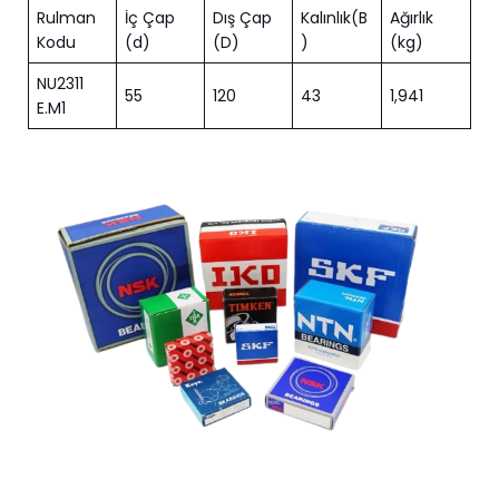
Rulman
İç Çap
Dış Çap
Kalınlık(B
Ağırlık
Kodu
(d)
(D)
)
(kg)
NU2311
55
120
43
1,941
E.M1