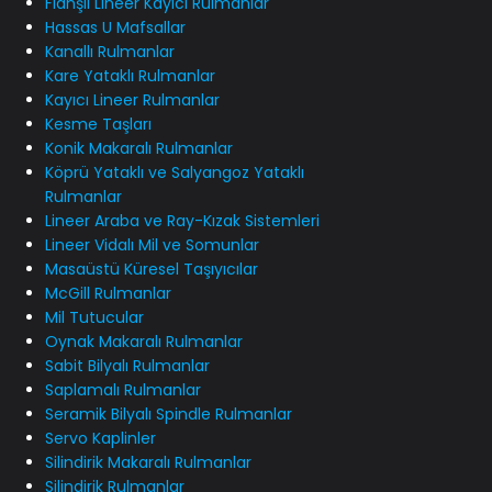
Flanşlı Lineer Kayıcı Rulmanlar
Hassas U Mafsallar
Kanallı Rulmanlar
Kare Yataklı Rulmanlar
Kayıcı Lineer Rulmanlar
Kesme Taşları
Konik Makaralı Rulmanlar
Köprü Yataklı ve Salyangoz Yataklı
Rulmanlar
Lineer Araba ve Ray-Kızak Sistemleri
Lineer Vidalı Mil ve Somunlar
Masaüstü Küresel Taşıyıcılar
McGill Rulmanlar
Mil Tutucular
Oynak Makaralı Rulmanlar
Sabit Bilyalı Rulmanlar
Saplamalı Rulmanlar
Seramik Bilyalı Spindle Rulmanlar
Servo Kaplinler
Silindirik Makaralı Rulmanlar
Silindirik Rulmanlar