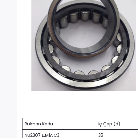
Rulman Kodu
İç Çap (d)
NU2307 E.M1A.C3
35