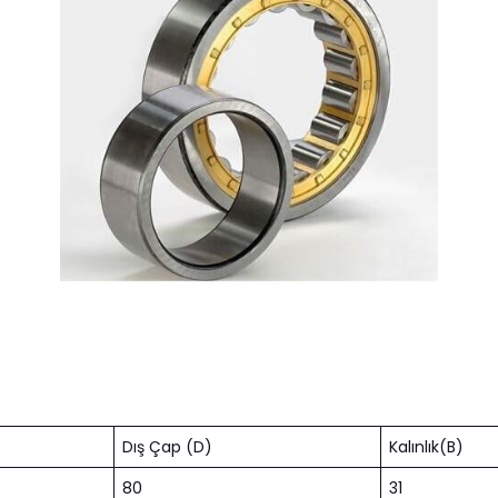
Dış Çap (D)
Kalınlık(B)
80
31