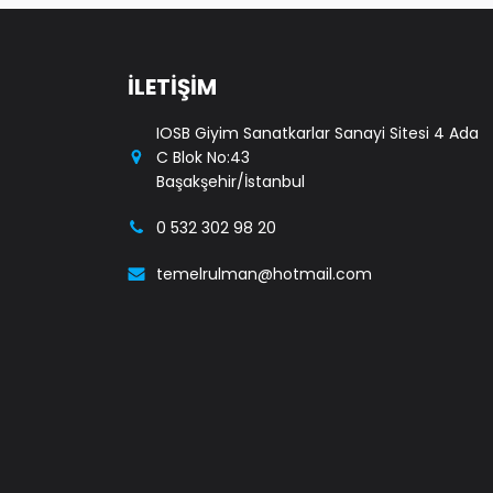
İLETİŞİM
IOSB Giyim Sanatkarlar Sanayi Sitesi 4 Ada
C Blok No:43
Başakşehir/İstanbul
0 532 302 98 20
temelrulman@hotmail.com