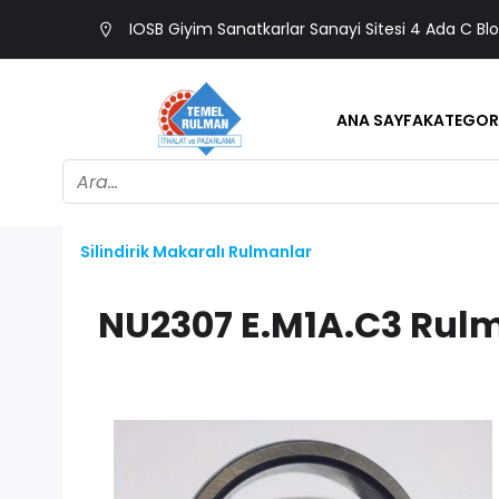
IOSB Giyim Sanatkarlar Sanayi Sitesi 4 Ada C Bl
ANA SAYFA
KATEGOR
Silindirik Makaralı Rulmanlar
NU2307 E.M1A.C3 Rul