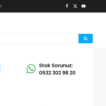
m
Stok Sorunuz:
0532 302 98 20