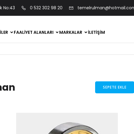
ok No:43
0 532 302 98 20
temelrulman@hotmail.co
ILER
FAALIYET ALANLARI
MARKALAR
İLETIŞIM
man
SEPETE EKLE