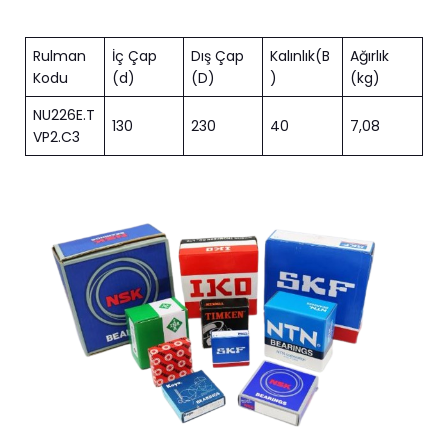
Rulman
İç Çap
Dış Çap
Kalınlık(B
Ağırlık
Kodu
(d)
(D)
)
(kg)
NU226E.T
130
230
40
7,08
VP2.C3