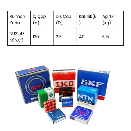
Rulman
İç Çap
Dış Çap
Kalınlık(B
Ağırlık
Kodu
(d)
(D)
)
(kg)
NU224E.
120
215
40
5,15
M1A.C3