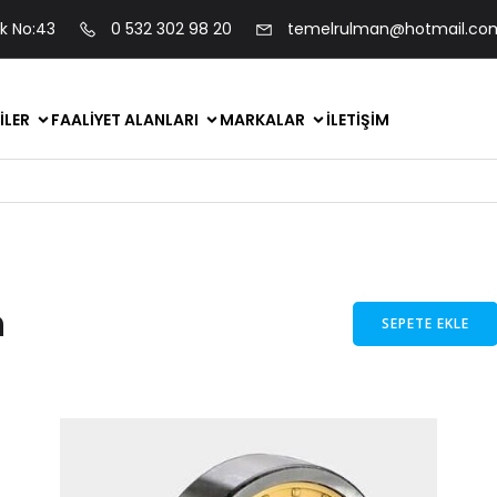
ok No:43
0 532 302 98 20
temelrulman@hotmail.co
ILER
FAALIYET ALANLARI
MARKALAR
İLETIŞIM
n
SEPETE EKLE