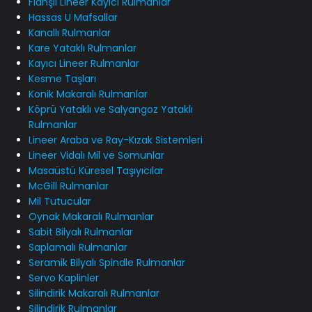
Flanşlı Lineer Kayıcı Rulmanlar
Hassas U Mafsallar
Kanallı Rulmanlar
Kare Yataklı Rulmanlar
Kayıcı Lineer Rulmanlar
Kesme Taşları
Konik Makaralı Rulmanlar
Köprü Yataklı ve Salyangoz Yataklı
Rulmanlar
Lineer Araba ve Ray-Kızak Sistemleri
Lineer Vidalı Mil ve Somunlar
Masaüstü Küresel Taşıyıcılar
McGill Rulmanlar
Mil Tutucular
Oynak Makaralı Rulmanlar
Sabit Bilyalı Rulmanlar
Saplamalı Rulmanlar
Seramik Bilyalı Spindle Rulmanlar
Servo Kaplinler
Silindirik Makaralı Rulmanlar
Silindirik Rulmanlar