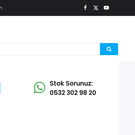
m
Stok Sorunuz:
0532 302 98 20