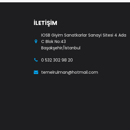
İLETİŞİM
IOSB Giyim Sanatkarlar Sanayi Sitesi 4 Ada
C Blok No:43
Başakşehir/İstanbul
0 532 302 98 20
temelrulman@hotmail.com