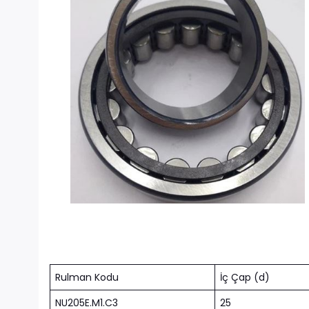
Rulman Kodu
İç Çap (d)
NU205E.M1.C3
25