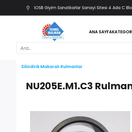
IOSB Giyim Sanatkarlar Sanayi Sitesi 4 Ada C Bl
ANA SAYFA
KATEGOR
Silindirik Makaralı Rulmanlar
NU205E.M1.C3 Rulma