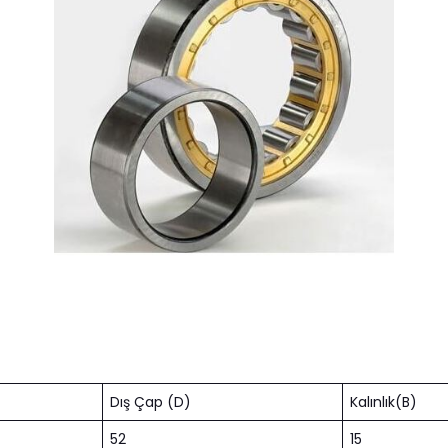
Dış Çap (D)
Kalınlık(B)
52
15