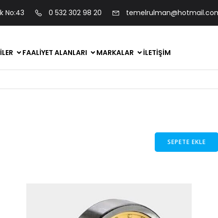
ok No:43
0 532 302 98 20
temelrulman@hotmail.co
ILER
FAALIYET ALANLARI
MARKALAR
İLETIŞIM
SEPETE EKLE