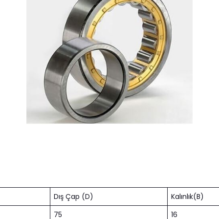
Dış Çap (D)
Kalınlık(B)
75
16