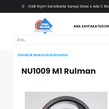
IOSB Giyim Sanatkarlar Sanayi Sitesi 4 Ada C Bl
ANA SAYFA
KATEGOR
Silindirik Makaralı Rulmanlar
NU1009 M1 Rulman