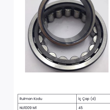
Rulman Kodu
İç Çap (d)
NU1009 M1
45