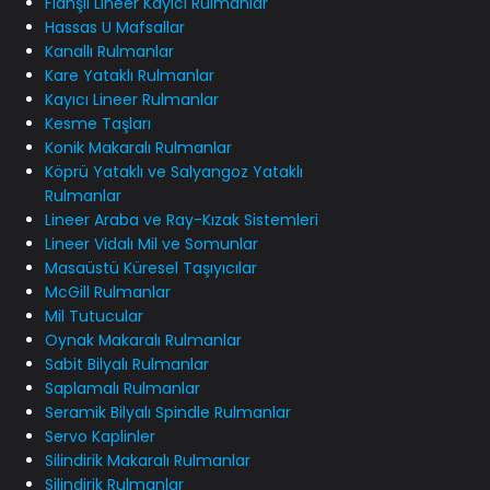
Flanşlı Lineer Kayıcı Rulmanlar
Hassas U Mafsallar
Kanallı Rulmanlar
Kare Yataklı Rulmanlar
Kayıcı Lineer Rulmanlar
Kesme Taşları
Konik Makaralı Rulmanlar
Köprü Yataklı ve Salyangoz Yataklı
Rulmanlar
Lineer Araba ve Ray-Kızak Sistemleri
Lineer Vidalı Mil ve Somunlar
Masaüstü Küresel Taşıyıcılar
McGill Rulmanlar
Mil Tutucular
Oynak Makaralı Rulmanlar
Sabit Bilyalı Rulmanlar
Saplamalı Rulmanlar
Seramik Bilyalı Spindle Rulmanlar
Servo Kaplinler
Silindirik Makaralı Rulmanlar
Silindirik Rulmanlar