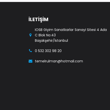
İLETİŞİM
IOSB Giyim Sanatkarlar Sanayi Sitesi 4 Ada
C Blok No:43
Başakşehir/İstanbul
0 532 302 98 20
temelrulman@hotmail.com