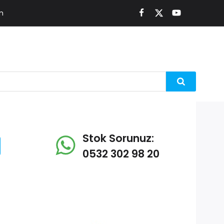
m
Stok Sorunuz:
0532 302 98 20