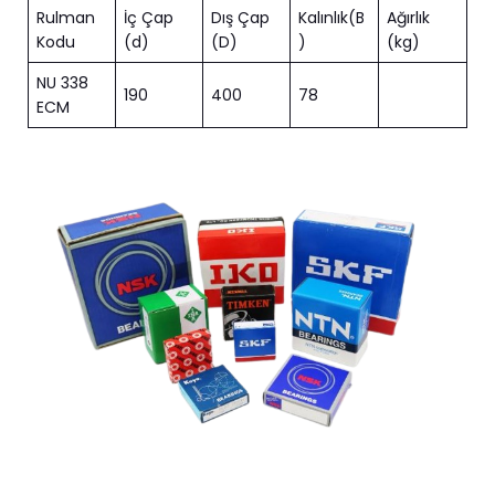
Rulman
İç Çap
Dış Çap
Kalınlık(B
Ağırlık
Kodu
(d)
(D)
)
(kg)
NU 338
190
400
78
ECM