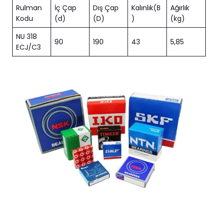
Rulman
İç Çap
Dış Çap
Kalınlık(B
Ağırlık
Kodu
(d)
(D)
)
(kg)
NU 318
90
190
43
5,85
ECJ/C3