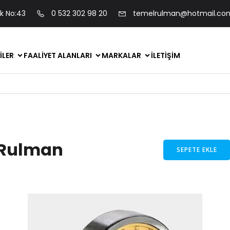
ok No:43
0 532 302 98 20
temelrulman@hotmail.co
ILER
FAALIYET ALANLARI
MARKALAR
İLETIŞIM
 Rulman
SEPETE EKLE