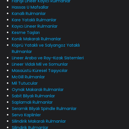
Flanşlı Lineer Kayıcı Rulmanlar
Hassas U Mafsallar
Kanallı Rulmanlar
Kare Yataklı Rulmanlar
Kayıcı Lineer Rulmanlar
Kesme Taşları
Konik Makaralı Rulmanlar
Köprü Yataklı ve Salyangoz Yataklı
Rulmanlar
Lineer Araba ve Ray-Kızak Sistemleri
Lineer Vidalı Mil ve Somunlar
Masaüstü Küresel Taşıyıcılar
McGill Rulmanlar
Mil Tutucular
Oynak Makaralı Rulmanlar
Sabit Bilyalı Rulmanlar
Saplamalı Rulmanlar
Seramik Bilyalı Spindle Rulmanlar
Servo Kaplinler
Silindirik Makaralı Rulmanlar
Silindirik Rulmanlar