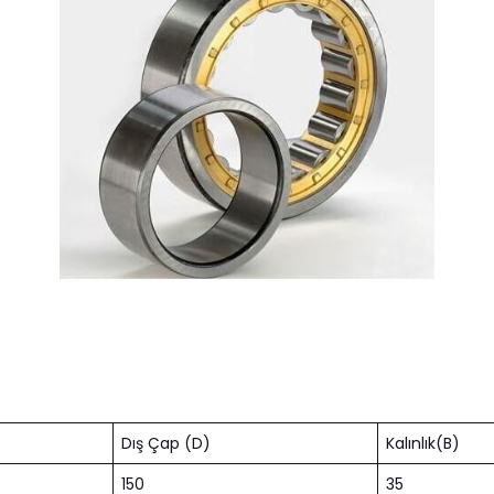
Dış Çap (D)
Kalınlık(B)
150
35