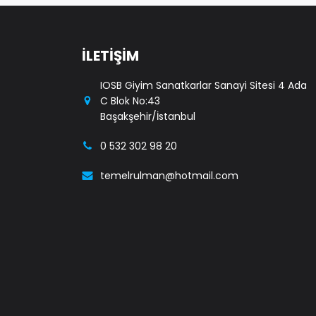
İLETİŞİM
IOSB Giyim Sanatkarlar Sanayi Sitesi 4 Ada
C Blok No:43
Başakşehir/İstanbul
0 532 302 98 20
temelrulman@hotmail.com