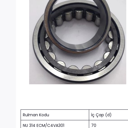
Rulman Kodu
İç Çap (d)
NU 314 ECM/C4VA301
70