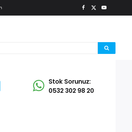
m
Stok Sorunuz:
0532 302 98 20