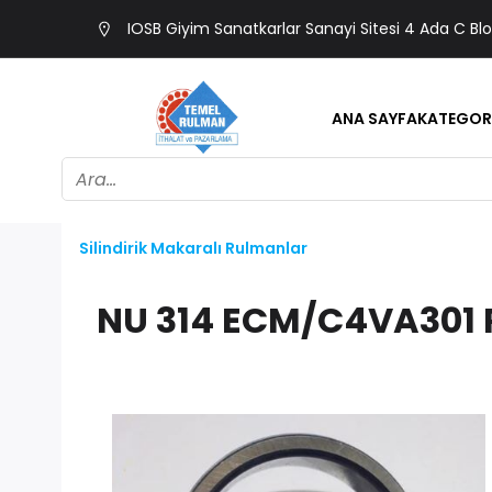
IOSB Giyim Sanatkarlar Sanayi Sitesi 4 Ada C Bl
ANA SAYFA
KATEGOR
Silindirik Makaralı Rulmanlar
NU 314 ECM/C4VA301