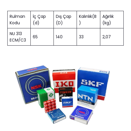
Rulman
İç Çap
Dış Çap
Kalınlık(B
Ağırlık
Kodu
(d)
(D)
)
(kg)
NU 313
65
140
33
2,07
ECM/C3