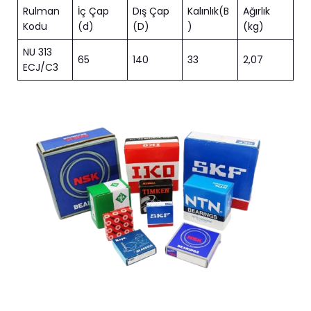
Rulman
İç Çap
Dış Çap
Kalınlık(B
Ağırlık
Kodu
(d)
(D)
)
(kg)
NU 313
65
140
33
2,07
ECJ/C3