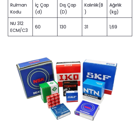
Rulman
İç Çap
Dış Çap
Kalınlık(B
Ağırlık
Kodu
(d)
(D)
)
(kg)
NU 312
60
130
31
1,69
ECM/C3