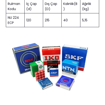
Rulman
İç Çap
Dış Çap
Kalınlık(B
Ağırlık
Kodu
(d)
(D)
)
(kg)
NU 224
120
215
40
5,15
ECP