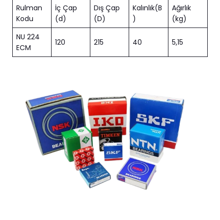
Rulman
İç Çap
Dış Çap
Kalınlık(B
Ağırlık
Kodu
(d)
(D)
)
(kg)
NU 224
120
215
40
5,15
ECM