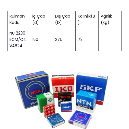
Rulman
İç Çap
Dış Çap
Kalınlık(B
Ağırlık
Kodu
(d)
(D)
)
(kg)
NU 2230
ECM/C4
150
270
73
VA824