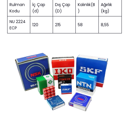
Rulman
İç Çap
Dış Çap
Kalınlık(B
Ağırlık
Kodu
(d)
(D)
)
(kg)
NU 2224
120
215
58
8,55
ECP