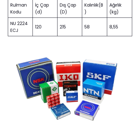
Rulman
İç Çap
Dış Çap
Kalınlık(B
Ağırlık
Kodu
(d)
(D)
)
(kg)
NU 2224
120
215
58
8,55
ECJ