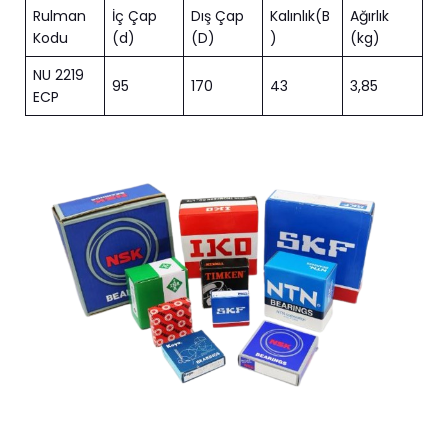
Rulman
İç Çap
Dış Çap
Kalınlık(B
Ağırlık
Kodu
(d)
(D)
)
(kg)
NU 2219
95
170
43
3,85
ECP