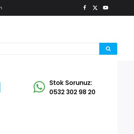
m
Stok Sorunuz:
0532 302 98 20