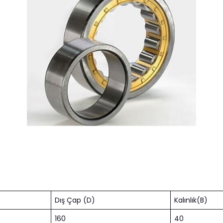
Dış Çap (D)
Kalınlık(B)
160
40