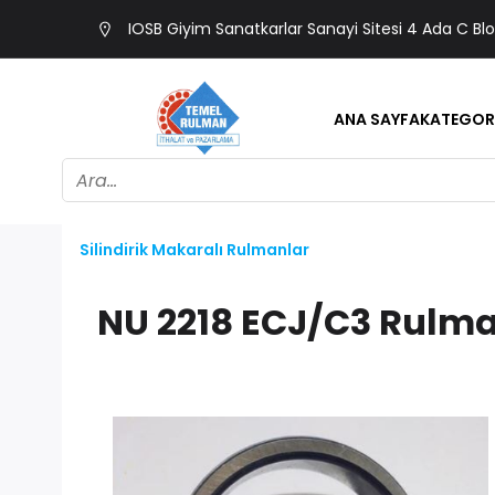
IOSB Giyim Sanatkarlar Sanayi Sitesi 4 Ada C Bl
ANA SAYFA
KATEGOR
Silindirik Makaralı Rulmanlar
NU 2218 ECJ/C3 Rulm