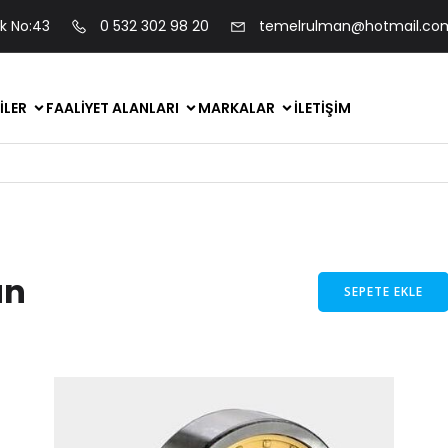
ok No:43
0 532 302 98 20
temelrulman@hotmail.co
ILER
FAALIYET ALANLARI
MARKALAR
İLETIŞIM
an
SEPETE EKLE