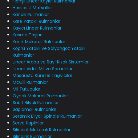
Flanşlı Lineer Kayıcı Rulmanlar
Hassas U Mafsallar
Kanallı Rulmanlar
Kare Yataklı Rulmanlar
Kayıcı Lineer Rulmanlar
Kesme Taşları
Konik Makaralı Rulmanlar
Köprü Yataklı ve Salyangoz Yataklı
Rulmanlar
Lineer Araba ve Ray-Kızak Sistemleri
Lineer Vidalı Mil ve Somunlar
Masaüstü Küresel Taşıyıcılar
McGill Rulmanlar
Mil Tutucular
Oynak Makaralı Rulmanlar
Sabit Bilyalı Rulmanlar
Saplamalı Rulmanlar
Seramik Bilyalı Spindle Rulmanlar
Servo Kaplinler
Silindirik Makaralı Rulmanlar
Silindirik Rulmanlar