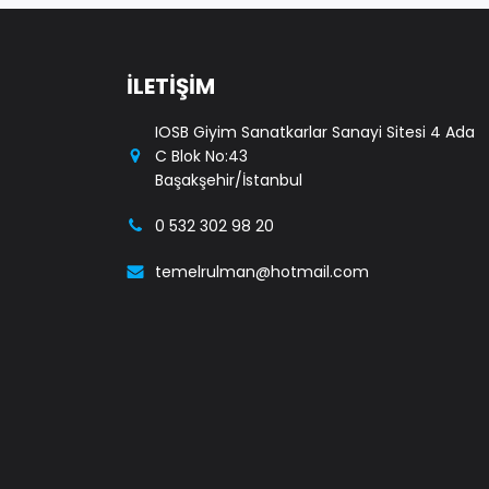
İLETİŞİM
IOSB Giyim Sanatkarlar Sanayi Sitesi 4 Ada
C Blok No:43
Başakşehir/İstanbul
0 532 302 98 20
temelrulman@hotmail.com