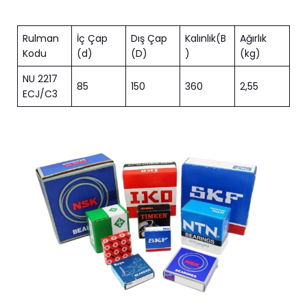
Rulman
İç Çap
Dış Çap
Kalınlık(B
Ağırlık
Kodu
(d)
(D)
)
(kg)
NU 2217
85
150
360
2,55
ECJ/C3