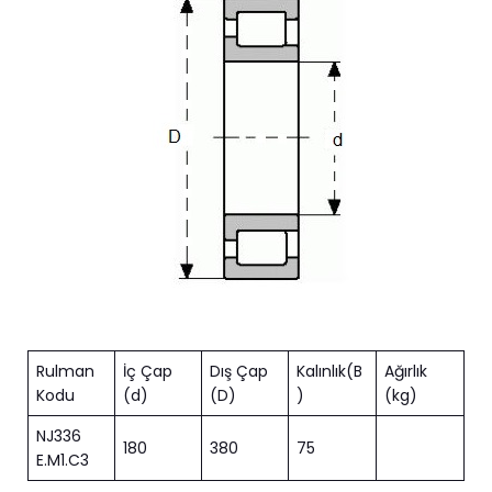
Rulman
İç Çap
Dış Çap
Kalınlık(B
Ağırlık
Kodu
(d)
(D)
)
(kg)
NJ336
180
380
75
E.M1.C3