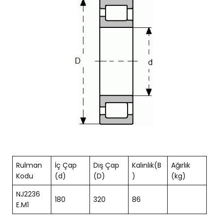
Rulman
İç Çap
Dış Çap
Kalınlık(B
Ağırlık
Kodu
(d)
(D)
)
(kg)
NJ2236
180
320
86
E.M1