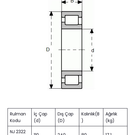
Rulman
İç Çap
Dış Çap
Kalınlık(B
Ağırlık
Kodu
(d)
(D)
)
(kg)
NJ 2322