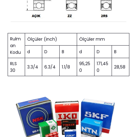
Rulm
Ölçüler (inch)
Ölçüler mm
an
d
D
B
d
D
B
Kodu
RLS
95,25
171,45
3.3/4
6.3/4
1.1/8
28,58
30
0
0