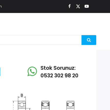
m
Stok Sorunuz:
0532 302 98 20