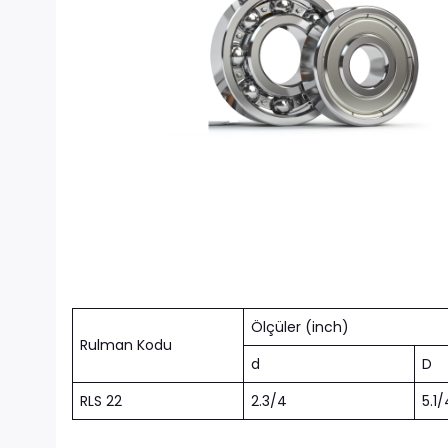
Ölçüler (inch)
Rulman Kodu
d
D
RLS 22
2.3/4
5.1/