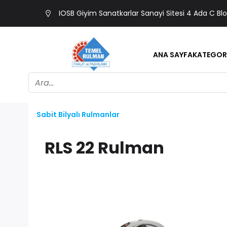
IOSB Giyim Sanatkarlar Sanayi Sitesi 4 Ada C Bl
ANA SAYFA
KATEGOR
Sabit Bilyalı Rulmanlar
RLS 22 Rulman