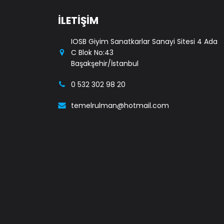
İLETİŞİM
IOSB Giyim Sanatkarlar Sanayi Sitesi 4 Ada
C Blok No:43
Başakşehir/İstanbul
0 532 302 98 20
temelrulman@hotmail.com