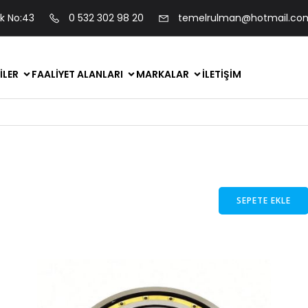
ok No:43
0 532 302 98 20
temelrulman@hotmail.co
ILER
FAALIYET ALANLARI
MARKALAR
İLETIŞIM
SEPETE EKLE