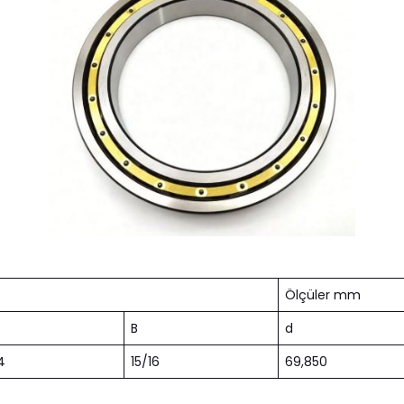
Ölçüler mm
B
d
4
15/16
69,850