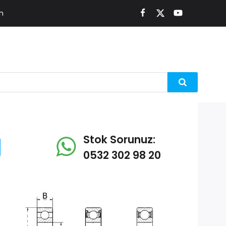
m
Stok Sorunuz:
0532 302 98 20