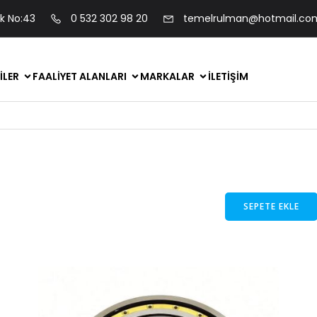
ok No:43
0 532 302 98 20
temelrulman@hotmail.co
ILER
FAALIYET ALANLARI
MARKALAR
İLETIŞIM
SEPETE EKLE