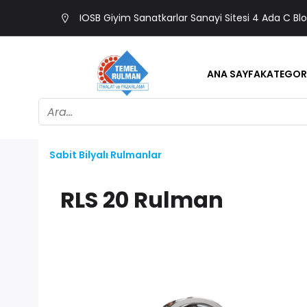
IOSB Giyim Sanatkarlar Sanayi Sitesi 4 Ada C Bl
ANA SAYFA
KATEGOR
Sabit Bilyalı Rulmanlar
RLS 20 Rulman