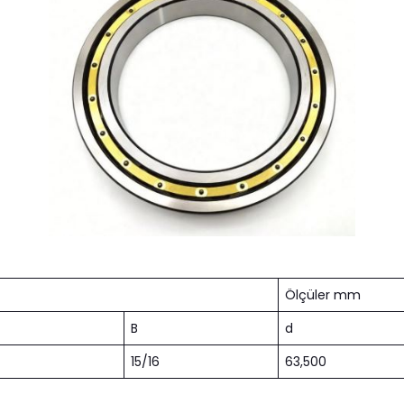
Ölçüler mm
B
d
15/16
63,500