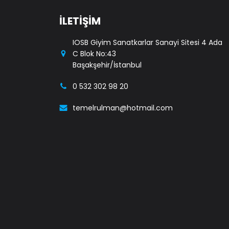
İLETİŞİM
IOSB Giyim Sanatkarlar Sanayi Sitesi 4 Ada
C Blok No:43
Başakşehir/İstanbul
0 532 302 98 20
temelrulman@hotmail.com