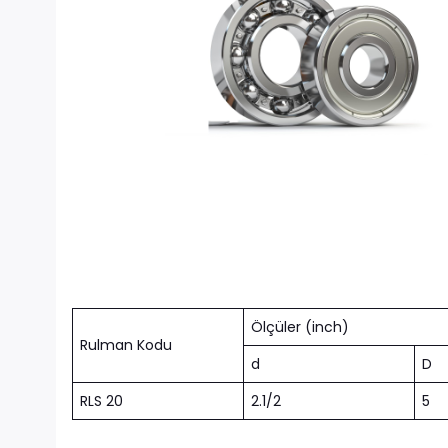
Ölçüler (inch)
Rulman Kodu
d
D
RLS 20
2.1/2
5