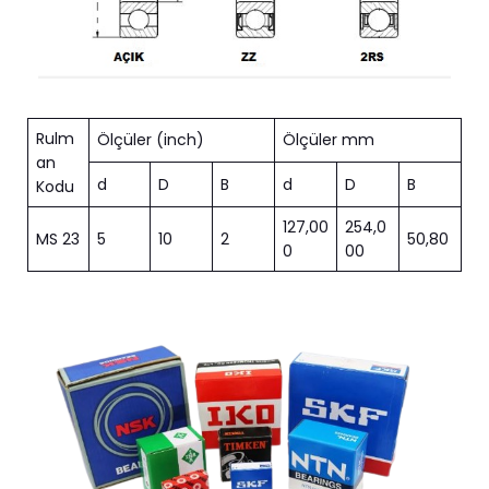
Rulm
Ölçüler (inch)
Ölçüler mm
an
d
D
B
d
D
B
Kodu
127,00
254,0
MS 23
5
10
2
50,80
0
00