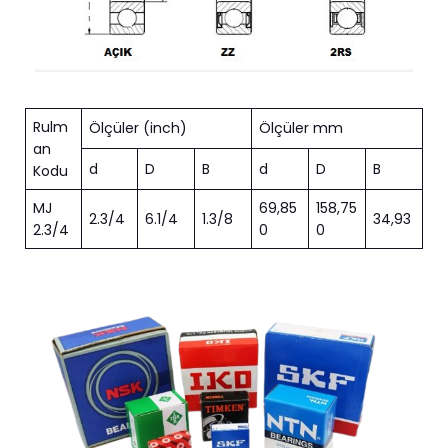
Rulm
Ölçüler (inch)
Ölçüler mm
an
d
D
B
d
D
B
Kodu
MJ
69,85
158,75
2.3/4
6.1/4
1.3/8
34,93
2.3/4
0
0