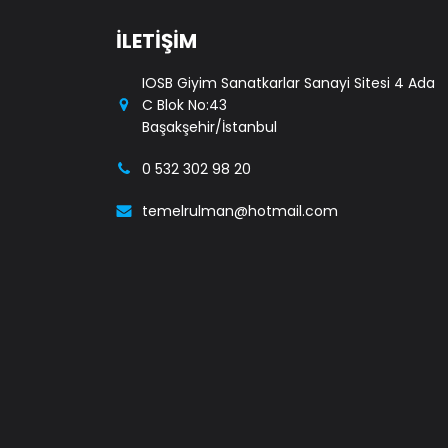
İLETİŞİM
IOSB Giyim Sanatkarlar Sanayi Sitesi 4 Ada
C Blok No:43
Başakşehir/İstanbul
0 532 302 98 20
temelrulman@hotmail.com