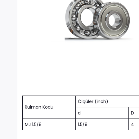
Ölçüler (inch)
Rulman Kodu
d
D
MJ 1.5/8
1.5/8
4