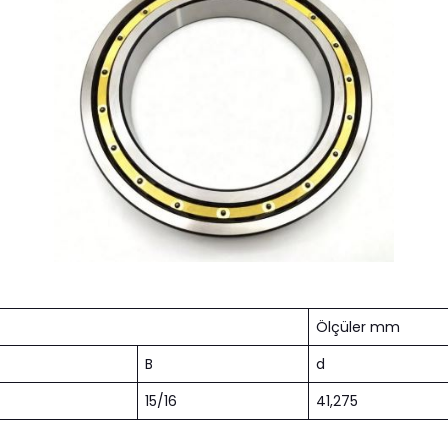
Ölçüler mm
B
d
15/16
41,275