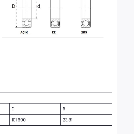
D
B
101,600
23,81