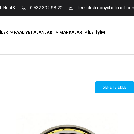
ok No:43
0 532 302 98 20
temelrulman@hotmail.co
ILER
FAALIYET ALANLARI
MARKALAR
İLETIŞIM
SEPETE EKLE