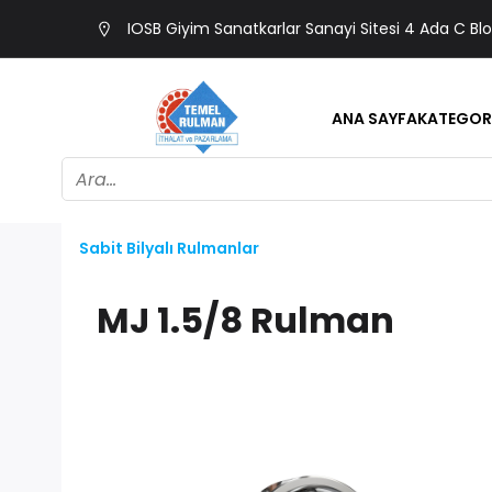
IOSB Giyim Sanatkarlar Sanayi Sitesi 4 Ada C Bl
ANA SAYFA
KATEGOR
Sabit Bilyalı Rulmanlar
MJ 1.5/8 Rulman