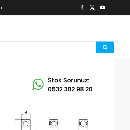
m
Stok Sorunuz:
0532 302 98 20