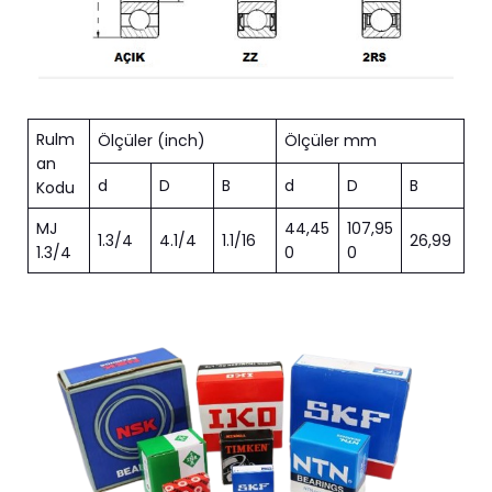
Rulm
Ölçüler (inch)
Ölçüler mm
an
d
D
B
d
D
B
Kodu
MJ
44,45
107,95
1.3/4
4.1/4
1.1/16
26,99
1.3/4
0
0