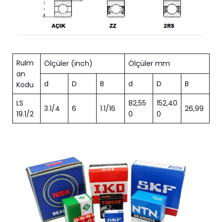
Rulm
Ölçüler (inch)
Ölçüler mm
an
d
D
B
d
D
B
Kodu
LS
82,55
152,40
3.1/4
6
1.1/16
26,99
19.1/2
0
0