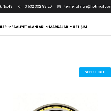
ok No:43
0 532 302 98 20
temelrulman@hotmail.co
ILER
FAALIYET ALANLARI
MARKALAR
İLETIŞIM
SEPETE EKLE