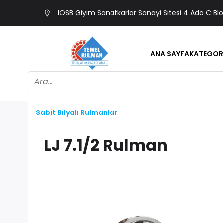
IOSB Giyim Sanatkarlar Sanayi Sitesi 4 Ada C Bl
ANA SAYFA
KATEGOR
Sabit Bilyalı Rulmanlar
LJ 7.1/2 Rulman