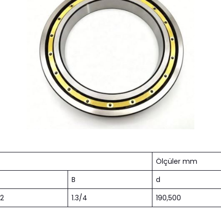
Ölçüler mm
B
d
/2
1.3/4
190,500