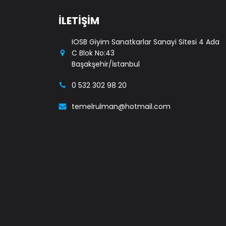
İLETİŞİM
IOSB Giyim Sanatkarlar Sanayi Sitesi 4 Ada
C Blok No:43
Başakşehir/İstanbul
0 532 302 98 20
temelrulman@hotmail.com