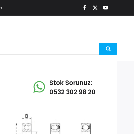
m
Stok Sorunuz:
0532 302 98 20