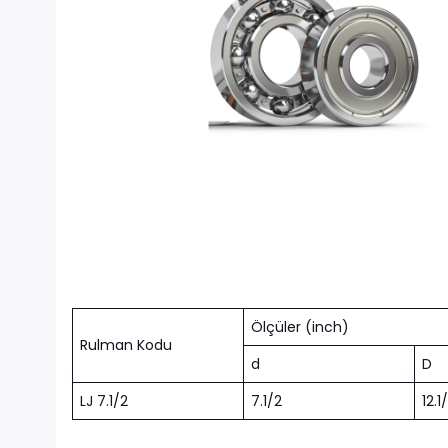
Ölçüler (inch)
Rulman Kodu
d
D
LJ 7.1/2
7.1/2
12.1