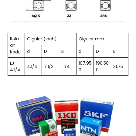
Rulm
Ölçüler (inch)
Ölçüler mm
an
d
D
B
d
D
B
Kodu
LJ
107,95
190,50
4.1/4
7.1/2
1.1/4
31,75
4.1/4
0
0