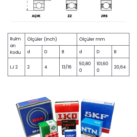
Rulm
Ölçüler (inch)
Ölçüler mm
an
d
D
B
d
D
B
Kodu
50,80
101,60
LJ 2
2
4
13/16
20,64
0
0