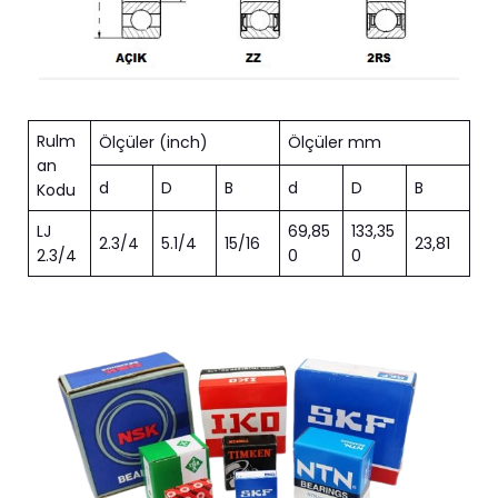
Rulm
Ölçüler (inch)
Ölçüler mm
an
d
D
B
d
D
B
Kodu
LJ
69,85
133,35
2.3/4
5.1/4
15/16
23,81
2.3/4
0
0