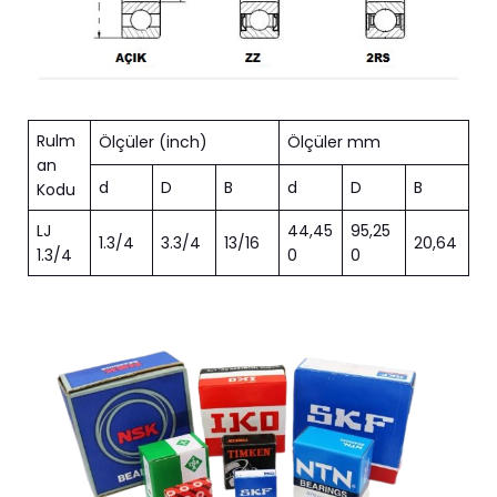
Rulm
Ölçüler (inch)
Ölçüler mm
an
d
D
B
d
D
B
Kodu
LJ
44,45
95,25
1.3/4
3.3/4
13/16
20,64
1.3/4
0
0