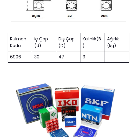
Rulman
İç Çap
Dış Çap
Kalınlık(B
Ağırlık
Kodu
(d)
(D)
)
(kg)
6906
30
47
9